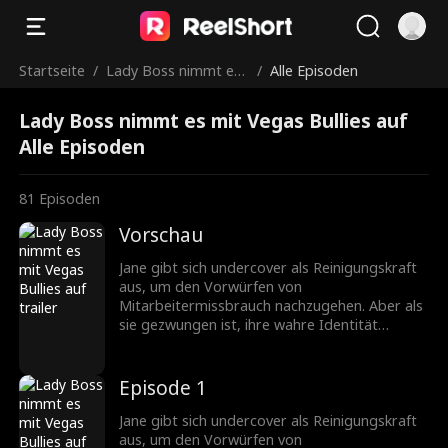
Startseite
/
Lady Boss nimmt es
/
Alle Episoden
mit Vegas Bullies auf
Lady Boss nimmt es mit Vegas Bullies auf
Alle Episoden
81
Episoden
Vorschau
Jane gibt sich undercover als Reinigungskraft
aus, um den Vorwürfen von
Mitarbeitermissbrauch nachzugehen. Aber als
sie gezwungen ist, ihre wahre Identität
preiszugeben, um ihre loyalen Arbeiter zu
schützen, glaubt ihr niemand, und jetzt hat
jemand ihre Identität als Vorstand des
Episode 1
Casinos gestohlen! Was kann sie als mittellose
Reinigungskraft tun?
Jane gibt sich undercover als Reinigungskraft
aus, um den Vorwürfen von