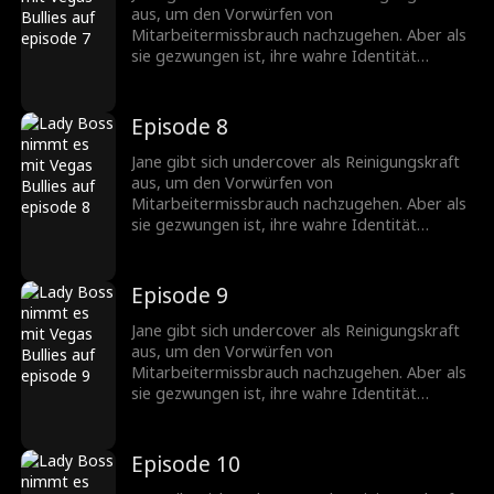
aus, um den Vorwürfen von
Mitarbeitermissbrauch nachzugehen. Aber als
sie gezwungen ist, ihre wahre Identität
preiszugeben, um ihre loyalen Arbeiter zu
schützen, glaubt ihr niemand, und jetzt hat
jemand ihre Identität als Vorstand des
Episode 8
Casinos gestohlen! Was kann sie als mittellose
Reinigungskraft tun?
Jane gibt sich undercover als Reinigungskraft
aus, um den Vorwürfen von
Mitarbeitermissbrauch nachzugehen. Aber als
sie gezwungen ist, ihre wahre Identität
preiszugeben, um ihre loyalen Arbeiter zu
schützen, glaubt ihr niemand, und jetzt hat
jemand ihre Identität als Vorstand des
Episode 9
Casinos gestohlen! Was kann sie als mittellose
Reinigungskraft tun?
Jane gibt sich undercover als Reinigungskraft
aus, um den Vorwürfen von
Mitarbeitermissbrauch nachzugehen. Aber als
sie gezwungen ist, ihre wahre Identität
preiszugeben, um ihre loyalen Arbeiter zu
schützen, glaubt ihr niemand, und jetzt hat
jemand ihre Identität als Vorstand des
Episode 10
Casinos gestohlen! Was kann sie als mittellose