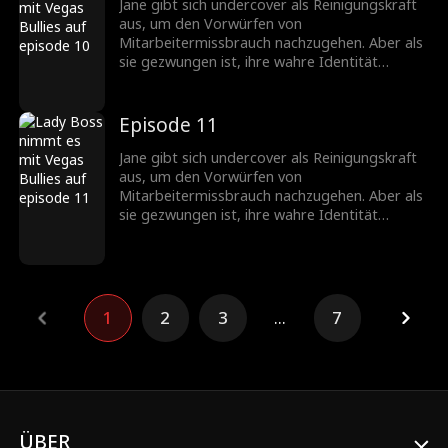
Reinigungskraft tun?
Jane gibt sich undercover als Reinigungskraft
aus, um den Vorwürfen von
Mitarbeitermissbrauch nachzugehen. Aber als
sie gezwungen ist, ihre wahre Identität
preiszugeben, um ihre loyalen Arbeiter zu
schützen, glaubt ihr niemand, und jetzt hat
jemand ihre Identität als Vorstand des
Episode 11
Casinos gestohlen! Was kann sie als mittellose
Reinigungskraft tun?
Jane gibt sich undercover als Reinigungskraft
aus, um den Vorwürfen von
Mitarbeitermissbrauch nachzugehen. Aber als
sie gezwungen ist, ihre wahre Identität
preiszugeben, um ihre loyalen Arbeiter zu
schützen, glaubt ihr niemand, und jetzt hat
jemand ihre Identität als Vorstand des
Casinos gestohlen! Was kann sie als mittellose
Reinigungskraft tun?
1
2
3
...
7
ÜBER