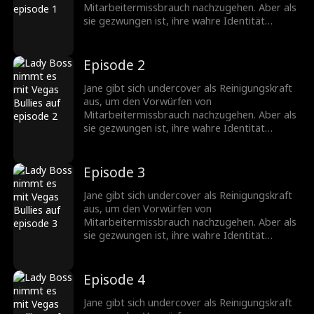
Mitarbeitermissbrauch nachzugehen. Aber als
sie gezwungen ist, ihre wahre Identität
preiszugeben, um ihre loyalen Arbeiter zu
schützen, glaubt ihr niemand, und jetzt hat
jemand ihre Identität als Vorstand des
Episode 2
Casinos gestohlen! Was kann sie als mittellose
Reinigungskraft tun?
Jane gibt sich undercover als Reinigungskraft
aus, um den Vorwürfen von
Mitarbeitermissbrauch nachzugehen. Aber als
sie gezwungen ist, ihre wahre Identität
preiszugeben, um ihre loyalen Arbeiter zu
schützen, glaubt ihr niemand, und jetzt hat
jemand ihre Identität als Vorstand des
Episode 3
Casinos gestohlen! Was kann sie als mittellose
Reinigungskraft tun?
Jane gibt sich undercover als Reinigungskraft
aus, um den Vorwürfen von
Mitarbeitermissbrauch nachzugehen. Aber als
sie gezwungen ist, ihre wahre Identität
preiszugeben, um ihre loyalen Arbeiter zu
schützen, glaubt ihr niemand, und jetzt hat
jemand ihre Identität als Vorstand des
Episode 4
Casinos gestohlen! Was kann sie als mittellose
Reinigungskraft tun?
Jane gibt sich undercover als Reinigungskraft