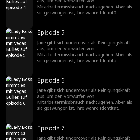
aus, um den Vorwürfen von
Mitarbeitermissbrauch nachzugehen. Aber als
sie gezwungen ist, ihre wahre Identität
preiszugeben, um ihre loyalen Arbeiter zu
schützen, glaubt ihr niemand, und jetzt hat
jemand ihre Identität als Vorstand des
Episode 5
Casinos gestohlen! Was kann sie als mittellose
Reinigungskraft tun?
Jane gibt sich undercover als Reinigungskraft
aus, um den Vorwürfen von
Mitarbeitermissbrauch nachzugehen. Aber als
sie gezwungen ist, ihre wahre Identität
preiszugeben, um ihre loyalen Arbeiter zu
schützen, glaubt ihr niemand, und jetzt hat
jemand ihre Identität als Vorstand des
Episode 6
Casinos gestohlen! Was kann sie als mittellose
Reinigungskraft tun?
Jane gibt sich undercover als Reinigungskraft
aus, um den Vorwürfen von
Mitarbeitermissbrauch nachzugehen. Aber als
sie gezwungen ist, ihre wahre Identität
preiszugeben, um ihre loyalen Arbeiter zu
schützen, glaubt ihr niemand, und jetzt hat
jemand ihre Identität als Vorstand des
Episode 7
Casinos gestohlen! Was kann sie als mittellose
Reinigungskraft tun?
Jane gibt sich undercover als Reinigungskraft