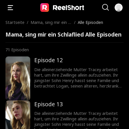
Startseite
/
Mama, sing mir ein S
/
Alle Episoden
chlaflied
Mama, sing mir ein Schlaflied Alle Episoden
71
Episoden
Episode 12
Die alleinerziehende Mutter Tracey arbeitet
hart, um ihre Zwillinge allein aufzuziehen. Ihr
jüngster Sohn Henry hasst seine Familie und
betrachtet Logan, seinen älteren, herzkranken
Bruder, als eine Last. Logan verunglückt bei
einem Autounfall und wird von einem reichen
Mann adoptiert, was sein Leben für immer
Episode 13
verändert. Tracey arbeitet weiterhin als
Hausmeisterin in Gelegenheitsjobs. Sowohl
Die alleinerziehende Mutter Tracey arbeitet
Tracey als auch Logan haben nie aufgegeben,
hart, um ihre Zwillinge allein aufzuziehen. Ihr
zueinander zu finden, und Logan, der jetzt
jüngster Sohn Henry hasst seine Familie und