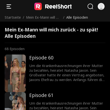
Startseite
/
Mein Ex-Mann will mi
/
Alle Episoden
ch zurück - zu spät!
Mein Ex-Mann will mich zurück - zu spät!
Alle Episoden
68
Episoden
Episode 60
Um die Krankenhausrechnungen ihrer Mutter
zu bezahlen, heiratet Natasha Jaxon. Sein
Großvater hatte ihr einen Vertrag angeboten,
Jaxons Ehefrau zu werden. Anfangs führen die
beiden eine glückliche Ehe – bis Jaxon
fälschlicherweise glaubt, Isabella habe ihm das
Leben gerettet. Er beginnt, Natasha zu
Episode 61
hassen. Als Isabella versucht, Natasha eine
Affäre und eine vorgetäuschte
Um die Krankenhausrechnungen ihrer Mutter
Schwangerschaft anzuhängen, reicht es
zu bezahlen, heiratet Natasha Jaxon. Sein