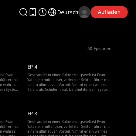
Aufladen
Deutsch
60
Episoden
EP 4
ist Evan
Gestrandet in einer Kultivierungswelt ist Evan
nführer mit
Yates ein mittelloser, verletzter Sektenführer mit
ein wahres
einem ultimativen Vorteil: Nimmt er ein wahres
sein System
Talent als Schülerin auf, belohnt ihn sein System
ekte die
10.000-fach. Als die Dunkle Himmelssekte die
iche
Welt ins Chaos stürzt und die gefährliche
e einholt,
Vergangenheit seiner Schülerinnen sie einholt,
 Lektion ist
zieht Evan mit ihnen in den Kampf. Die Lektion ist
EP 8
 anlegt,
klar: Wer sich mit seinen Schülerinnen anlegt,
bekommt es mit dem Meister zu tun.
ist Evan
Gestrandet in einer Kultivierungswelt ist Evan
nführer mit
Yates ein mittelloser, verletzter Sektenführer mit
ein wahres
einem ultimativen Vorteil: Nimmt er ein wahres