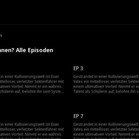
e
n
nnen? Alle Episoden
EP 3
in einer Kultivierungswelt ist Evan
Gestrandet in einer Kultivierungswelt 
ttelloser, verletzter Sektenführer mit
Yates ein mittelloser, verletzter Sekte
ativen Vorteil: Nimmt er ein wahres
einem ultimativen Vorteil: Nimmt er 
Schülerin auf, belohnt ihn sein System
Talent als Schülerin auf, belohnt ihn 
. Als die Dunkle Himmelssekte die
10.000-fach. Als die Dunkle Himmelss
aos stürzt und die gefährliche
Welt ins Chaos stürzt und die gefährl
it seiner Schülerinnen sie einholt,
Vergangenheit seiner Schülerinnen si
mit ihnen in den Kampf. Die Lektion ist
zieht Evan mit ihnen in den Kampf. Die
EP 7
ich mit seinen Schülerinnen anlegt,
klar: Wer sich mit seinen Schülerinnen
 mit dem Meister zu tun.
bekommt es mit dem Meister zu tun.
in einer Kultivierungswelt ist Evan
Gestrandet in einer Kultivierungswelt 
ttelloser, verletzter Sektenführer mit
Yates ein mittelloser, verletzter Sekte
ativen Vorteil: Nimmt er ein wahres
einem ultimativen Vorteil: Nimmt er 