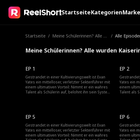
Startseite
Kategorien
Mark
Startseite
/
Meine Schülerinnen? Alle w
/
Alle Episode
urden Kaiserinnen?
Meine Schülerinnen? Alle wurden Kaiseri
EP 1
EP 2
Gestrandet in einer Kultivierungswelt ist Evan
Gestrandet 
Yates ein mittelloser, verletzter Sektenführer mit
Yates ein mi
einem ultimativen Vorteil: Nimmt er ein wahres
einem ultim
Talent als Schülerin auf, belohnt ihn sein System
Talent als 
10.000-fach. Als die Dunkle Himmelssekte die
10.000-fach
Welt ins Chaos stürzt und die gefährliche
Welt ins Ch
Vergangenheit seiner Schülerinnen sie einholt,
Vergangenhe
zieht Evan mit ihnen in den Kampf. Die Lektion ist
zieht Evan 
EP 5
EP 6
klar: Wer sich mit seinen Schülerinnen anlegt,
klar: Wer s
bekommt es mit dem Meister zu tun.
bekommt es
Gestrandet in einer Kultivierungswelt ist Evan
Gestrandet 
Yates ein mittelloser, verletzter Sektenführer mit
Yates ein mi
einem ultimativen Vorteil: Nimmt er ein wahres
einem ultim