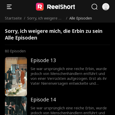
Startseite
/
Sorry, ich weigere mi
/
Alle Episoden
ch, die Erbin zu sein
Sorry, ich weigere mich, die Erbin zu sein
Alle Episoden
80
Episoden
Episode 13
Sie war ursprünglich eine reiche Erbin, wurde
jedoch von Menschenhändlern entführt und
von einer Verrückten aufgezogen. Erst als ihr
Vater Nierenversagen entwickelte und
dringend einen Spender brauchte, dachte er
daran, seine zweite Tochter zu finden. Ohne
die wahren Absichten ihres Vaters zu kennen,
Episode 14
stimmte sie zu, nach Hause zurückzukehren,
unter einer Bedingung: Sie würde ihre
Sie war ursprünglich eine reiche Erbin, wurde
adoptive verrückte Mutter mitbringen. Ihre
jedoch von Menschenhändlern entführt und