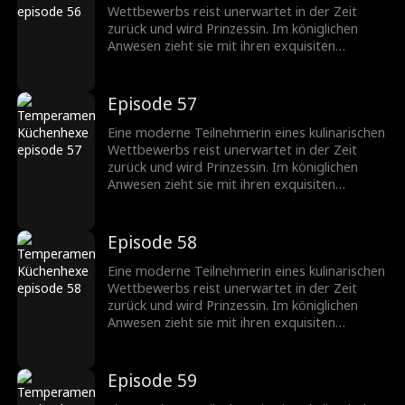
kulinarischen Talenten. Kann sie andere
Wettbewerbs reist unerwartet in der Zeit
übertreffen, um Chefköchin zu werden?
zurück und wird Prinzessin. Im königlichen
Währenddessen hat ein anderer Mann
Anwesen zieht sie mit ihren exquisiten
ebenfalls Gefühle für sie – wird das ihre
Kochkünsten Aufmerksamkeit auf sich und
Beziehung zum Prinzen beeinflussen? Bleiben
entwickelt durch Missverständnisse Gefühle
Sie dran.
für den Prinzen. Die Prinzessin verlässt das
Episode 57
königliche Anwesen, nachdem sie verleumdet
wurde, und glänzt später mit ihren
Eine moderne Teilnehmerin eines kulinarischen
kulinarischen Talenten. Kann sie andere
Wettbewerbs reist unerwartet in der Zeit
übertreffen, um Chefköchin zu werden?
zurück und wird Prinzessin. Im königlichen
Währenddessen hat ein anderer Mann
Anwesen zieht sie mit ihren exquisiten
ebenfalls Gefühle für sie – wird das ihre
Kochkünsten Aufmerksamkeit auf sich und
Beziehung zum Prinzen beeinflussen? Bleiben
entwickelt durch Missverständnisse Gefühle
Sie dran.
für den Prinzen. Die Prinzessin verlässt das
Episode 58
königliche Anwesen, nachdem sie verleumdet
wurde, und glänzt später mit ihren
Eine moderne Teilnehmerin eines kulinarischen
kulinarischen Talenten. Kann sie andere
Wettbewerbs reist unerwartet in der Zeit
übertreffen, um Chefköchin zu werden?
zurück und wird Prinzessin. Im königlichen
Währenddessen hat ein anderer Mann
Anwesen zieht sie mit ihren exquisiten
ebenfalls Gefühle für sie – wird das ihre
Kochkünsten Aufmerksamkeit auf sich und
Beziehung zum Prinzen beeinflussen? Bleiben
entwickelt durch Missverständnisse Gefühle
Sie dran.
für den Prinzen. Die Prinzessin verlässt das
Episode 59
königliche Anwesen, nachdem sie verleumdet