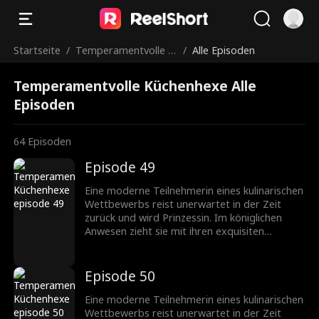
Startseite
/
Temperamentvolle K
/
Alle Episoden
üchenhexe
Temperamentvolle Küchenhexe Alle
Episoden
64
Episoden
Episode 49
Eine moderne Teilnehmerin eines kulinarischen
Wettbewerbs reist unerwartet in der Zeit
zurück und wird Prinzessin. Im königlichen
Anwesen zieht sie mit ihren exquisiten
Kochkünsten Aufmerksamkeit auf sich und
entwickelt durch Missverständnisse Gefühle
für den Prinzen. Die Prinzessin verlässt das
Episode 50
königliche Anwesen, nachdem sie verleumdet
wurde, und glänzt später mit ihren
Eine moderne Teilnehmerin eines kulinarischen
kulinarischen Talenten. Kann sie andere
Wettbewerbs reist unerwartet in der Zeit