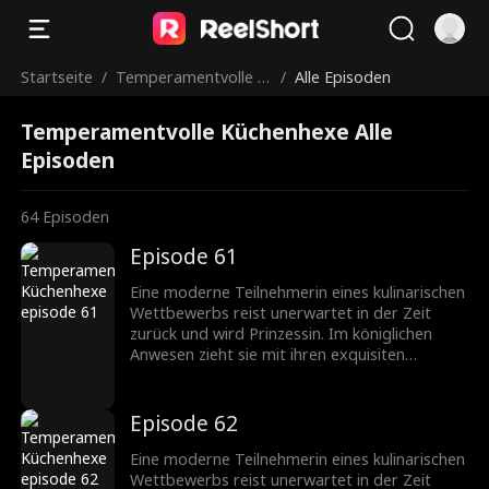
Startseite
/
Temperamentvolle K
/
Alle Episoden
üchenhexe
Temperamentvolle Küchenhexe Alle
Episoden
64
Episoden
Episode 61
Eine moderne Teilnehmerin eines kulinarischen
Wettbewerbs reist unerwartet in der Zeit
zurück und wird Prinzessin. Im königlichen
Anwesen zieht sie mit ihren exquisiten
Kochkünsten Aufmerksamkeit auf sich und
entwickelt durch Missverständnisse Gefühle
für den Prinzen. Die Prinzessin verlässt das
Episode 62
königliche Anwesen, nachdem sie verleumdet
wurde, und glänzt später mit ihren
Eine moderne Teilnehmerin eines kulinarischen
kulinarischen Talenten. Kann sie andere
Wettbewerbs reist unerwartet in der Zeit