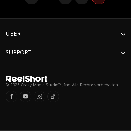
kulinarischen Talenten. Kann sie andere
übertreffen, um Chefköchin zu werden?
Währenddessen hat ein anderer Mann
ebenfalls Gefühle für sie – wird das ihre
Beziehung zum Prinzen beeinflussen? Bleiben
Sie dran.
ÜBER
SUPPORT
© 2026 Crazy Maple Studio™, Inc. Alle Rechte vorbehalten.