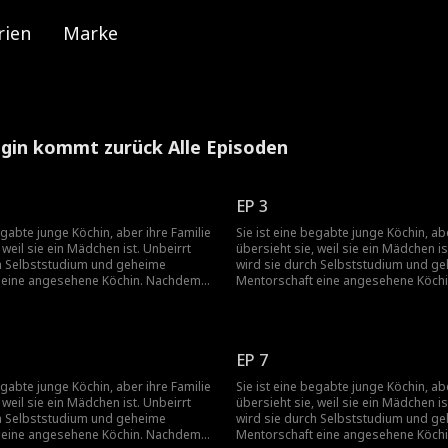
rien
Marke
gin kommt zurück Alle Episoden
EP 3
egabte junge Köchin, aber ihre Familie
Sie ist eine begabte junge Köchin, abe
 weil sie ein Mädchen ist. Unbeirrt
übersieht sie, weil sie ein Mädchen is
ch Selbststudium und geheime
wird sie durch Selbststudium und g
 eine angesehene Köchin. Nachdem
Mentorschaft eine angesehene Köch
nhaus verlassen hat, wird sie von
sie das Elternhaus verlassen hat, wir
ischen Meister betreut und steigt an
einem kulinarischen Meister betreut 
. Als sie zurückkehrt, um ihrer Familie
die Spitze auf. Als sie zurückkehrt, um
u helfen, wird sie von ihren
in der Krise zu helfen, wird sie von ih
EP 7
gelehnt, weil sie eine Frau ist. Um
Verwandten abgelehnt, weil sie eine F
beweisen, veranstaltet sie ein
ihren Wert zu beweisen, veranstaltet 
egabte junge Köchin, aber ihre Familie
Sie ist eine begabte junge Köchin, abe
muss sich jedoch
großes Fest, muss sich jedoch
 weil sie ein Mädchen ist. Unbeirrt
übersieht sie, weil sie ein Mädchen is
ungen und Provokationen
Herausforderungen und Provokatio
ch Selbststudium und geheime
wird sie durch Selbststudium und g
 Rivalen stellen, was zu einem Kampf
ausländischer Rivalen stellen, was z
 eine angesehene Köchin. Nachdem
Mentorschaft eine angesehene Köch
 der ihr Schicksal, das Erbe ihrer
um Ehre führt, der ihr Schicksal, das 