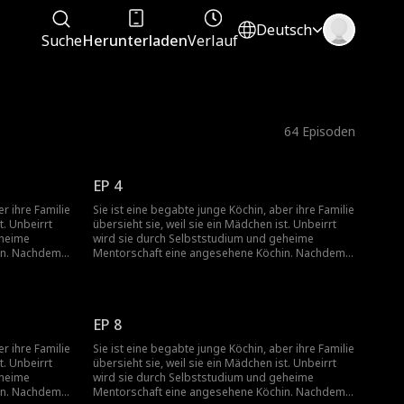
Deutsch
Suche
Herunterladen
Verlauf
64
Episoden
EP 4
r ihre Familie
Sie ist eine begabte junge Köchin, aber ihre Familie
t. Unbeirrt
übersieht sie, weil sie ein Mädchen ist. Unbeirrt
eheime
wird sie durch Selbststudium und geheime
in. Nachdem
Mentorschaft eine angesehene Köchin. Nachdem
d sie von
sie das Elternhaus verlassen hat, wird sie von
und steigt an
einem kulinarischen Meister betreut und steigt an
 ihrer Familie
die Spitze auf. Als sie zurückkehrt, um ihrer Familie
ren
in der Krise zu helfen, wird sie von ihren
EP 8
rau ist. Um
Verwandten abgelehnt, weil sie eine Frau ist. Um
sie ein
ihren Wert zu beweisen, veranstaltet sie ein
r ihre Familie
Sie ist eine begabte junge Köchin, aber ihre Familie
großes Fest, muss sich jedoch
t. Unbeirrt
übersieht sie, weil sie ein Mädchen ist. Unbeirrt
nen
Herausforderungen und Provokationen
eheime
wird sie durch Selbststudium und geheime
u einem Kampf
ausländischer Rivalen stellen, was zu einem Kampf
in. Nachdem
Mentorschaft eine angesehene Köchin. Nachdem
Erbe ihrer
um Ehre führt, der ihr Schicksal, das Erbe ihrer