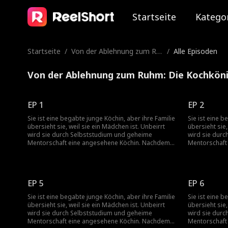
Startseite
Katego
Startseite
/
Von der Ablehnung zum Ru
/
Alle Episoden
hm: Die Kochkönigin komm
t zurück
Von der Ablehnung zum Ruhm: Die Kochköni
EP 1
EP 2
Sie ist eine begabte junge Köchin, aber ihre Familie
Sie ist eine b
übersieht sie, weil sie ein Mädchen ist. Unbeirrt
übersieht sie,
wird sie durch Selbststudium und geheime
wird sie dur
Mentorschaft eine angesehene Köchin. Nachdem
Mentorschaft
sie das Elternhaus verlassen hat, wird sie von
sie das Elter
einem kulinarischen Meister betreut und steigt an
einem kulinar
die Spitze auf. Als sie zurückkehrt, um ihrer Familie
die Spitze auf
in der Krise zu helfen, wird sie von ihren
in der Krise z
EP 5
EP 6
Verwandten abgelehnt, weil sie eine Frau ist. Um
Verwandten ab
ihren Wert zu beweisen, veranstaltet sie ein
ihren Wert zu 
Sie ist eine begabte junge Köchin, aber ihre Familie
Sie ist eine b
großes Fest, muss sich jedoch
großes Fest, 
übersieht sie, weil sie ein Mädchen ist. Unbeirrt
übersieht sie,
Herausforderungen und Provokationen
Herausforder
wird sie durch Selbststudium und geheime
wird sie dur
ausländischer Rivalen stellen, was zu einem Kampf
ausländischer
Mentorschaft eine angesehene Köchin. Nachdem
Mentorschaft
um Ehre führt, der ihr Schicksal, das Erbe ihrer
um Ehre führt,