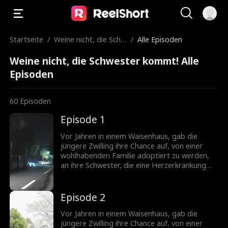
Startseite
/
Weine nicht, die Schw
/
Alle Episoden
ester kommt!
Weine nicht, die Schwester kommt! Alle
Episoden
60
Episoden
Episode 1
Vor Jahren in einem Waisenhaus, gab die
jüngere Zwilling ihre Chance auf, von einer
wohlhabenden Familie adoptiert zu werden,
an ihre Schwester, die eine Herzerkrankung
hatte. Im Erwachsenenalter, die ältere
Schwester, jetzt eine wohlhabende Erbin,
spart keine Kosten, um nach ihrer Schwester
Episode 2
zu suchen. In der Zwischenzeit leidet die
jüngere Schwester unter einem schwierigen
Vor Jahren in einem Waisenhaus, gab die
Leben im Haus ihrer Schwiegereltern,
jüngere Zwilling ihre Chance auf, von einer