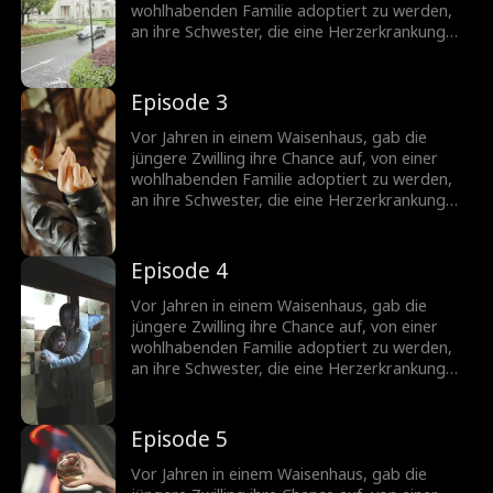
betrogen und schließlich bis zum Tod
wohlhabenden Familie adoptiert zu werden,
geschädigt. Die ältere Schwester schwört,
an ihre Schwester, die eine Herzerkrankung
persönlich alle Ungerechtigkeiten zu rächen,
hatte. Im Erwachsenenalter, die ältere
die ihre Schwester erlitten hat.
Schwester, jetzt eine wohlhabende Erbin,
spart keine Kosten, um nach ihrer Schwester
Episode 3
zu suchen. In der Zwischenzeit leidet die
jüngere Schwester unter einem schwierigen
Vor Jahren in einem Waisenhaus, gab die
Leben im Haus ihrer Schwiegereltern,
jüngere Zwilling ihre Chance auf, von einer
betrogen und schließlich bis zum Tod
wohlhabenden Familie adoptiert zu werden,
geschädigt. Die ältere Schwester schwört,
an ihre Schwester, die eine Herzerkrankung
persönlich alle Ungerechtigkeiten zu rächen,
hatte. Im Erwachsenenalter, die ältere
die ihre Schwester erlitten hat.
Schwester, jetzt eine wohlhabende Erbin,
spart keine Kosten, um nach ihrer Schwester
Episode 4
zu suchen. In der Zwischenzeit leidet die
jüngere Schwester unter einem schwierigen
Vor Jahren in einem Waisenhaus, gab die
Leben im Haus ihrer Schwiegereltern,
jüngere Zwilling ihre Chance auf, von einer
betrogen und schließlich bis zum Tod
wohlhabenden Familie adoptiert zu werden,
geschädigt. Die ältere Schwester schwört,
an ihre Schwester, die eine Herzerkrankung
persönlich alle Ungerechtigkeiten zu rächen,
hatte. Im Erwachsenenalter, die ältere
die ihre Schwester erlitten hat.
Schwester, jetzt eine wohlhabende Erbin,
spart keine Kosten, um nach ihrer Schwester
Episode 5
zu suchen. In der Zwischenzeit leidet die
jüngere Schwester unter einem schwierigen
Vor Jahren in einem Waisenhaus, gab die