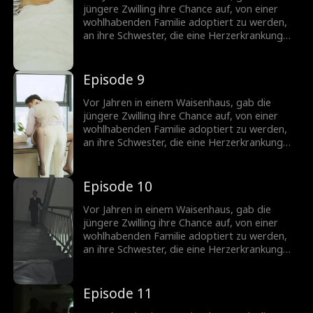
Leben im Haus ihrer Schwiegereltern,
jüngere Zwilling ihre Chance auf, von einer
betrogen und schließlich bis zum Tod
wohlhabenden Familie adoptiert zu werden,
geschädigt. Die ältere Schwester schwört,
an ihre Schwester, die eine Herzerkrankung
persönlich alle Ungerechtigkeiten zu rächen,
hatte. Im Erwachsenenalter, die ältere
die ihre Schwester erlitten hat.
Schwester, jetzt eine wohlhabende Erbin,
spart keine Kosten, um nach ihrer Schwester
Episode 9
zu suchen. In der Zwischenzeit leidet die
jüngere Schwester unter einem schwierigen
Vor Jahren in einem Waisenhaus, gab die
Leben im Haus ihrer Schwiegereltern,
jüngere Zwilling ihre Chance auf, von einer
betrogen und schließlich bis zum Tod
wohlhabenden Familie adoptiert zu werden,
geschädigt. Die ältere Schwester schwört,
an ihre Schwester, die eine Herzerkrankung
persönlich alle Ungerechtigkeiten zu rächen,
hatte. Im Erwachsenenalter, die ältere
die ihre Schwester erlitten hat.
Schwester, jetzt eine wohlhabende Erbin,
spart keine Kosten, um nach ihrer Schwester
Episode 10
zu suchen. In der Zwischenzeit leidet die
jüngere Schwester unter einem schwierigen
Vor Jahren in einem Waisenhaus, gab die
Leben im Haus ihrer Schwiegereltern,
jüngere Zwilling ihre Chance auf, von einer
betrogen und schließlich bis zum Tod
wohlhabenden Familie adoptiert zu werden,
geschädigt. Die ältere Schwester schwört,
an ihre Schwester, die eine Herzerkrankung
persönlich alle Ungerechtigkeiten zu rächen,
hatte. Im Erwachsenenalter, die ältere
die ihre Schwester erlitten hat.
Schwester, jetzt eine wohlhabende Erbin,
spart keine Kosten, um nach ihrer Schwester
Episode 11
zu suchen. In der Zwischenzeit leidet die