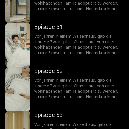
betrogen und schließlich bis zum Tod
wohlhabenden Familie adoptiert zu werden,
geschädigt. Die ältere Schwester schwört,
an ihre Schwester, die eine Herzerkrankung
persönlich alle Ungerechtigkeiten zu rächen,
hatte. Im Erwachsenenalter, die ältere
die ihre Schwester erlitten hat.
Schwester, jetzt eine wohlhabende Erbin,
spart keine Kosten, um nach ihrer Schwester
Episode 51
zu suchen. In der Zwischenzeit leidet die
jüngere Schwester unter einem schwierigen
Vor Jahren in einem Waisenhaus, gab die
Leben im Haus ihrer Schwiegereltern,
jüngere Zwilling ihre Chance auf, von einer
betrogen und schließlich bis zum Tod
wohlhabenden Familie adoptiert zu werden,
geschädigt. Die ältere Schwester schwört,
an ihre Schwester, die eine Herzerkrankung
persönlich alle Ungerechtigkeiten zu rächen,
hatte. Im Erwachsenenalter, die ältere
die ihre Schwester erlitten hat.
Schwester, jetzt eine wohlhabende Erbin,
spart keine Kosten, um nach ihrer Schwester
Episode 52
zu suchen. In der Zwischenzeit leidet die
jüngere Schwester unter einem schwierigen
Vor Jahren in einem Waisenhaus, gab die
Leben im Haus ihrer Schwiegereltern,
jüngere Zwilling ihre Chance auf, von einer
betrogen und schließlich bis zum Tod
wohlhabenden Familie adoptiert zu werden,
geschädigt. Die ältere Schwester schwört,
an ihre Schwester, die eine Herzerkrankung
persönlich alle Ungerechtigkeiten zu rächen,
hatte. Im Erwachsenenalter, die ältere
die ihre Schwester erlitten hat.
Schwester, jetzt eine wohlhabende Erbin,
spart keine Kosten, um nach ihrer Schwester
Episode 53
zu suchen. In der Zwischenzeit leidet die
jüngere Schwester unter einem schwierigen
Vor Jahren in einem Waisenhaus, gab die