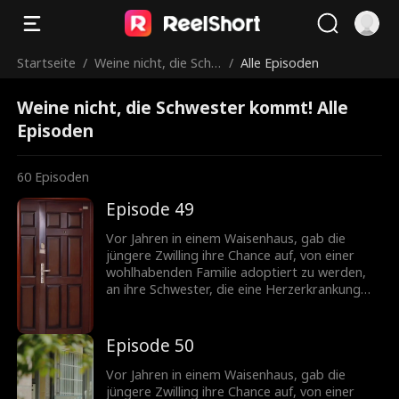
Startseite
/
Weine nicht, die Schw
/
Alle Episoden
ester kommt!
Weine nicht, die Schwester kommt! Alle
Episoden
60
Episoden
Episode 49
Vor Jahren in einem Waisenhaus, gab die
jüngere Zwilling ihre Chance auf, von einer
wohlhabenden Familie adoptiert zu werden,
an ihre Schwester, die eine Herzerkrankung
hatte. Im Erwachsenenalter, die ältere
Schwester, jetzt eine wohlhabende Erbin,
spart keine Kosten, um nach ihrer Schwester
Episode 50
zu suchen. In der Zwischenzeit leidet die
jüngere Schwester unter einem schwierigen
Vor Jahren in einem Waisenhaus, gab die
Leben im Haus ihrer Schwiegereltern,
jüngere Zwilling ihre Chance auf, von einer