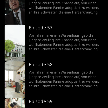
Leben im Haus ihrer Schwiegereltern,
jüngere Zwilling ihre Chance auf, von einer
betrogen und schließlich bis zum Tod
wohlhabenden Familie adoptiert zu werden,
geschädigt. Die ältere Schwester schwört,
an ihre Schwester, die eine Herzerkrankung
persönlich alle Ungerechtigkeiten zu rächen,
hatte. Im Erwachsenenalter, die ältere
die ihre Schwester erlitten hat.
Schwester, jetzt eine wohlhabende Erbin,
spart keine Kosten, um nach ihrer Schwester
Episode 57
zu suchen. In der Zwischenzeit leidet die
jüngere Schwester unter einem schwierigen
Vor Jahren in einem Waisenhaus, gab die
Leben im Haus ihrer Schwiegereltern,
jüngere Zwilling ihre Chance auf, von einer
betrogen und schließlich bis zum Tod
wohlhabenden Familie adoptiert zu werden,
geschädigt. Die ältere Schwester schwört,
an ihre Schwester, die eine Herzerkrankung
persönlich alle Ungerechtigkeiten zu rächen,
hatte. Im Erwachsenenalter, die ältere
die ihre Schwester erlitten hat.
Schwester, jetzt eine wohlhabende Erbin,
spart keine Kosten, um nach ihrer Schwester
Episode 58
zu suchen. In der Zwischenzeit leidet die
jüngere Schwester unter einem schwierigen
Vor Jahren in einem Waisenhaus, gab die
Leben im Haus ihrer Schwiegereltern,
jüngere Zwilling ihre Chance auf, von einer
betrogen und schließlich bis zum Tod
wohlhabenden Familie adoptiert zu werden,
geschädigt. Die ältere Schwester schwört,
an ihre Schwester, die eine Herzerkrankung
persönlich alle Ungerechtigkeiten zu rächen,
hatte. Im Erwachsenenalter, die ältere
die ihre Schwester erlitten hat.
Schwester, jetzt eine wohlhabende Erbin,
spart keine Kosten, um nach ihrer Schwester
Episode 59
zu suchen. In der Zwischenzeit leidet die