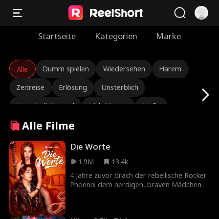
Startseite
Kategorien
Marke
Dumm spielen
Wiedersehen
Harem
Alle
Zeitreise
Erlösung
Unsterblich
Marschall/General
Nick Ritacco
Mafia
Alle Filme
Feinde für Liebhaber
Reinkarnation
Roman Chsherbakov
Grace Swanson
Die Worte
1.9M
13.4k
Autumn Noel
Robuster CEO
Dreiecksbeziehung
4 Jahre zuvor brach der rebellische Rocker
Erbin/Socialite
Lauren Farmer
Alexandria Watts
Phoenix dem nerdigen, braven Mädchen
Lennon das Herz und stahl ihren Song, um
Rose Marie Guess
Liebe nach der Ehe
Tränenfluss
seinem gewalttätigen Vater zu
entkommen. Heute ist er ein berühmter
Verborgene Identität
Wiedergeburt