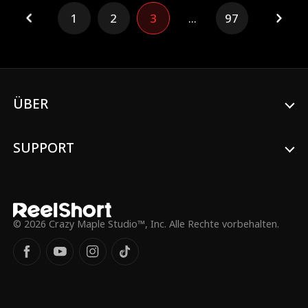
Schluss, startet ihr Glow-up und steht
endlich zu ihren Kurven. Als sie über ihre
1
2
3
...
97
Uni-Zukunft lachen, hat Bella einen Plan,
der alle sprachlos zurücklässt?
ÜBER
SUPPORT
© 2026 Crazy Maple Studio™, Inc. Alle Rechte vorbehalten.