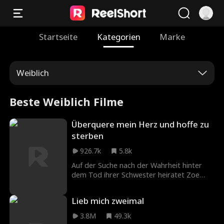
Startseite
Kategorien
Marke
Weiblich
Beste Weiblich Filme
Überquere mein Herz und hoffe zu
sterben
926.7k
5.8k
Auf der Suche nach der Wahrheit hinter
dem Tod ihrer Schwester heiratet Zoe
Hale den Milliardär Ashton Cross, den sie
vermutet, der Mörder zu sein. Da sie ihn
Lieb mich zweimal
jedoch besser kennenlernt, entdeckt sie
die Wahrheit, die mehr verdreht und
3.8M
49.3k
mächtiger liebt, als sie sich jemals hätte