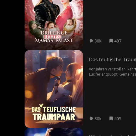
hören. Kaiser Aaron, der Vat
Kaiserin.
30k
487
Das teuflische Trau
Vor Jahren verstoßen, kehrt
Lucifer entpuppt. Gemeinsa
30k
405