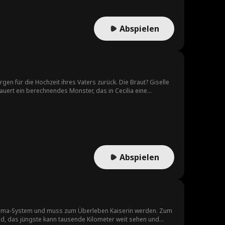
Abspielen
gen für die Hochzeit ihres Vaters zurück. Die Braut? Giselle
lauert ein berechnendes Monster, das in Cecilia eine
 über alles. Als er eingreift, fallen die Masken, Geheimnisse
Abspielen
per-Mama-System und muss zum Überleben Kaiserin werden. Zum
old, das jüngste kann tausende Kilometer weit sehen und