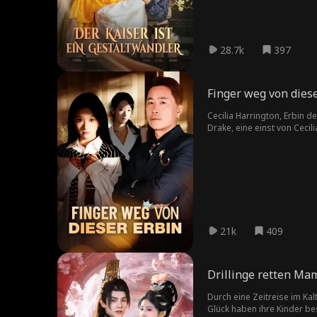
28.7k
397
Finger weg von dies
Cecilia Harrington, Erbin d
Drake, eine einst von Cecil
Bedrohung sieht. Die Qualen
werden enthüllt und die Sch
21k
409
Drillinge retten Ma
Durch eine Zeitreise im Ka
Glück haben ihre Kinder be