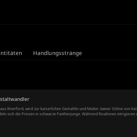
e
ntitäten
Handlungsstränge
estaltwandler
aus Riverford, wird zur kaiserlichen Gemahlin und Mutter zweier Söhne von Kais
ln sich die Prinzen in schwarze Pantherjunge. Während Rivalinnen intrigieren 
er Kinder. Sie hütet die Wahrheit, bis das Geheimnis auf einem kaiserlichen Ge