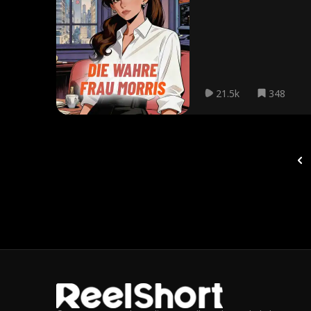
als Mrs. Morris ausgibt. Ca
Reichtum auf ihren Patent
Körperverletzung und Bigam
21.5k
348