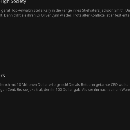
High Society
erät Top-Anwältin Stella Kelly in die Fänge ihres Stiefvaters Jackson Smith. Um
Dann trifft sie ihren Ex Oliver Lynn wieder. Trotz alter Konflikte ist er fest e
ers
e ich mit 10 Millionen Dollar erfolgreich! Die als Bettlerin getarnte CEO woll
gen Cent. Bis sie Jake traf, der ihr 100 Dollar gab. Als sie ihn nach seinem Wun
 Großartig! Ab sofort bin ich deine Freundin!