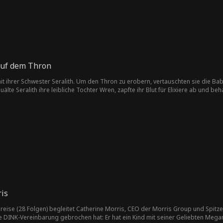
auf dem Thron
it ihrer Schwester Seralith. Um den Thron zu erobern, vertauschten sie die B
älte Seralith ihre leibliche Tochter Wren, zapfte ihr Blut für Elixiere ab und be
eralith zusammen. Wren verfiel dem Hass, tötete Seralith und will nun alles zers
is
tsreise (28 Folgen) begleitet Catherine Morris, CEO der Morris Group und Spitz
e DINK-Vereinbarung gebrochen hat: Er hat ein Kind mit seiner Geliebten Megan, d