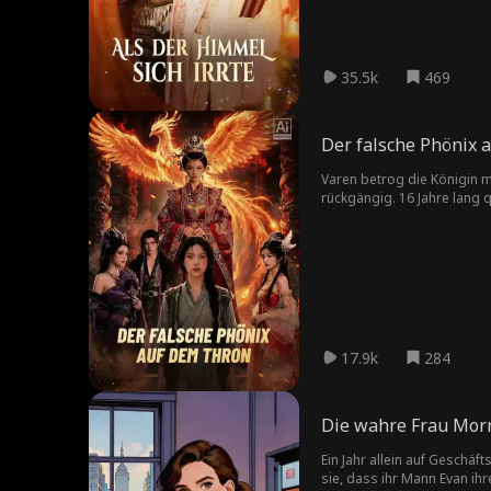
35.5k
469
Der falsche Phönix 
Varen betrog die Königin m
rückgängig. 16 Jahre lang qu
Wahrheit enthüllte, brach S
17.9k
284
Die wahre Frau Morr
Ein Jahr allein auf Geschäf
sie, dass ihr Mann Evan ihr