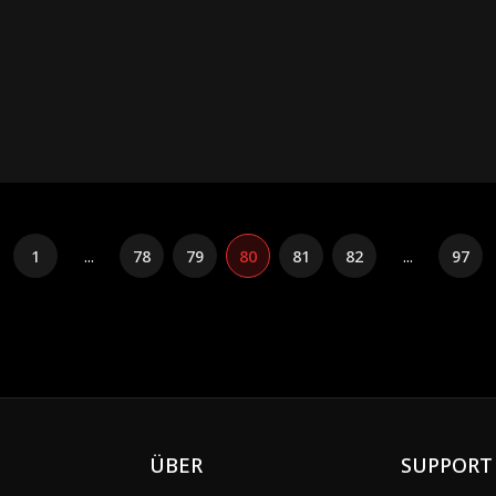
therine wird isoliert, gedemütigt, als psychisch krank abgestempelt und gefeue
en beruht, die unter seinem Namen laufen. Die Schuldigen büßen: Megan wande
ie. Catherine erholt sich, stellt bahnbrechende Forschungen vor und wird zur N
1
...
78
79
80
81
82
...
97
ÜBER
SUPPORT