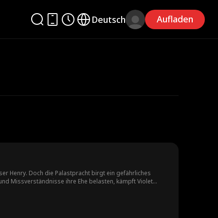
Aufladen
Deutsch
er Henry. Doch die Palastpracht birgt ein gefährliches
und Missverständnisse ihre Ehe belasten, kämpft Violet
burtstagsfest vor dem ganzen Hof auffliegt.