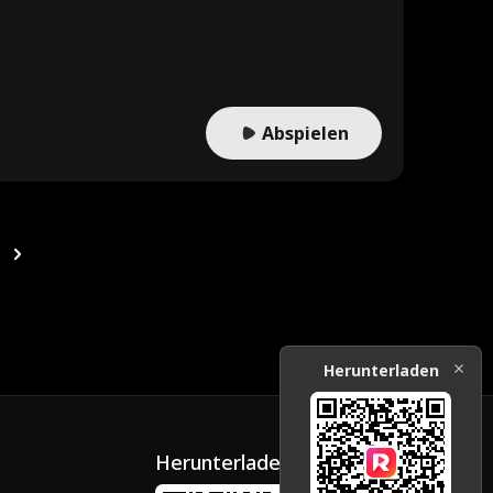
rt. Von ihrem Bruder Chris gerettet, erkennt sie, dass Evans
rt wegen Betrugs ins Gefängnis, Evan wegen
obelpreiskandidatin, die endlich als sie selbst glänzt.
Abspielen
Herunterladen
Herunterladen