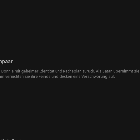
er der Kinder, glaubt zunächst, sie würde diese nur für ihren Aufstieg ausnutzen
mpaar
 Bonnie mit geheimer Identität und Racheplan zurück. Als Satan übernimmt sie d
m vernichten sie ihre Feinde und decken eine Verschwörung auf.