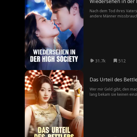
Wiedersehen in der 
Nach dem Tod ihres Vaters g
andere Männer missbraucht. 
bewahren.
31.7k
512
Das Urteil des Bettl
Wer mir Geld gibt, den mach
lang bekam sie keinen einzi
Mutter glücklich zu machen.