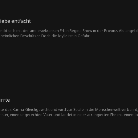
Liebe entfacht
teckt sich mit der amnesiekranken Erbin Regina Snow in der Provinz. Als angebl
 heimlichen Beschützer. Doch die Idylle ist in Gefahr.
irrte
te das Karma-Gleichgewicht und wird zur Strafe in die Menschenwelt verbannt, u
ter, einen ungerechten Vater und landet in einer arrangierten Ehe mit einem 
zu sein? Audrey ist bereit, dem Schicksal zu trotzen und das Blatt für alle zu w