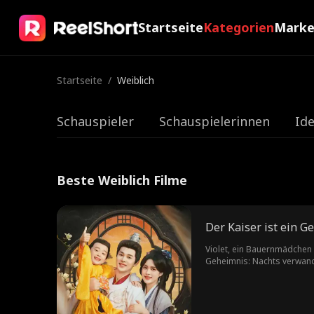
Startseite
Kategorien
Mark
Startseite
/
Weiblich
Schauspieler
Schauspielerinnen
Ide
Beste Weiblich Filme
Der Kaiser ist ein G
Violet, ein Bauernmädchen 
Geheimnis: Nachts verwande
erbittert um den Schutz ihr