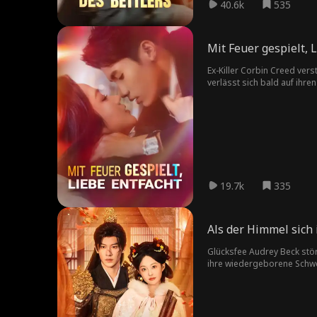
40.6k
535
Mit Feuer gespielt, 
Ex-Killer Corbin Creed vers
verlässt sich bald auf ihren
19.7k
335
Als der Himmel sich 
Glücksfee Audrey Beck stör
ihre wiedergeborene Schwes
einem frühen Tod verflucht 