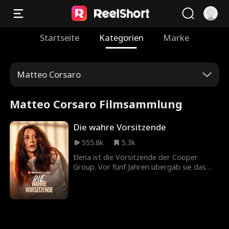
Startseite
Kategorien
Marke
Matteo Corsaro
Matteo Corsaro Filmsammlung
Die wahre Vorsitzende
555.8k
5.3k
Elena ist die Vorsitzende der Cooper
Group. Vor fünf Jahren übergab sie das
Unternehmen ihrem Ehemann Dalton und
zog sich aus dem Tagesgeschäft zurück.
Nach einer fünfjährigen Abwesenheit kehrt
Elena in den Vorstand zurück, doch im
Unternehmen erkennt sie niemand mehr.
Statt Respekt erwartet sie ein