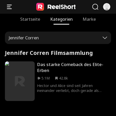
Startseite
Kategorien
Marke
Jennifer Corren
Jennifer Corren Filmsammlung
Das starke Comeback des Elite-
Erben
5.1M
42.8k
Hector und Alice sind seit Jahren
ineinander verliebt, doch gerade als
Hector seine wahre Identität offenbaren
will, führt ein tragischer Unfall dazu, dass
er ins Koma fällt. Alices Familie unterstützt
seine Genesung nach Kräften – trotz
begrenzter Mittel. Als Hector allmählich