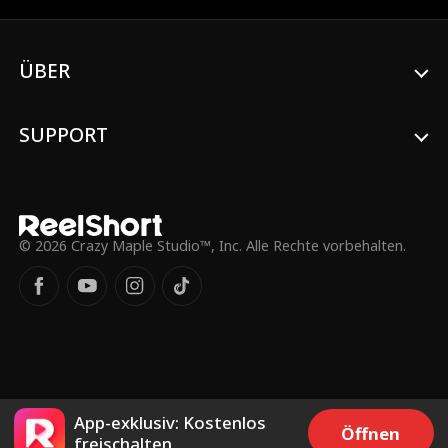
wieder zu sich kommt, kann er sich
zunächst nur über einen Klingelknopf
verständigen. In dieser Zeit nutzt ein
ÜBER
Widersacher, der sich als Arzt ausgibt, die
Hilflosigkeit der Familie aus. Doch im
entscheidenden Moment spricht Hector
endlich – und warnt den Betrüger: Mit nur
SUPPORT
einem Anruf kann er ihn zur Rechenschaft
ziehen.
© 2026 Crazy Maple Studio™, Inc. Alle Rechte vorbehalten.
App-exklusiv: Kostenlos
Öffnen
freischalten