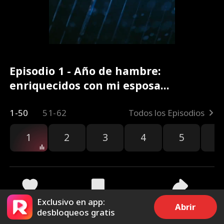
Episodio 1 - Año de hambre:
enriquecidos con mi esposa
silenciosa Película Completa
1-50
51-62
Todos los Episodios
1
2
3
4
5
6
Exclusivo en app:
3.1k
8.2k
Compartir
Abrir
desbloqueos gratis