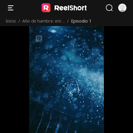
Inicio
/
Año de hambre: enri
/
Episodio 1
quecidos con mi esp
osa silenciosa