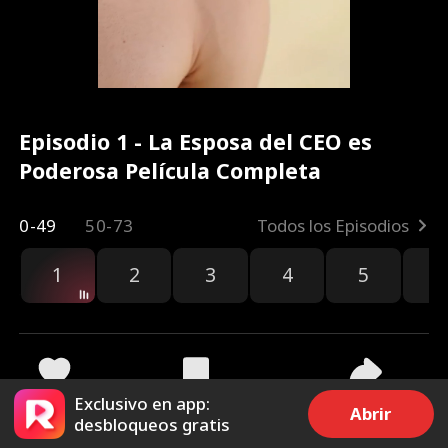
Episodio 1 - La Esposa del CEO es
Poderosa Película Completa
0-49
50-73
Todos los Episodios
1
2
3
4
5
6
r
Exclusivo en app:
3.5k
55.9k
Compartir
Abrir
desbloqueos gratis