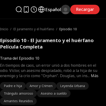
Recargar
Español
Inicio
/
El juramento y el huérfano
/
Episodio 10
Episodio 10 - El juramento y el huérfano
Película Completa
Trama del Episodio 10
En tiempos de caos, un error unió a dos hombres en el
odio. Víctor, un asesino despiadado, robó a la hija de su
enemigo y la crio como "Orphan". Douglas, un ins
...
Más
Padre e hija
Amor y Crimen
Leyenda Urbana
Triángulo amoroso
Asesino a sueldo
Amantes Reunidos