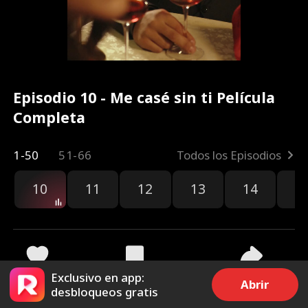
Episodio 10 - Me casé sin ti Película
Completa
1-50
51-66
Todos los Episodios
10
11
12
13
14
1
Exclusivo en app:
2.4k
84.3k
Compartir
Abrir
desbloqueos gratis