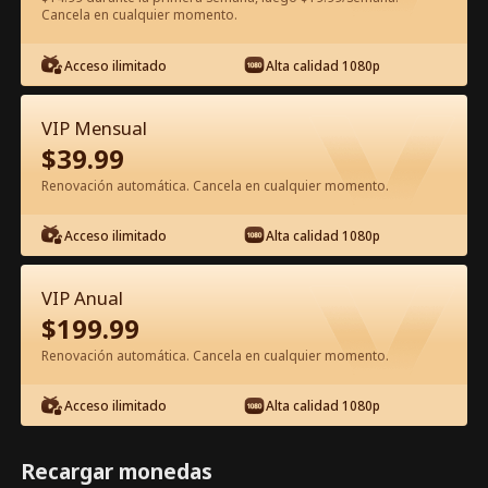
Cancela en cualquier momento.
Ver gratis en la app
Acceso ilimitado
Alta calidad 1080p
VIP Mensual
$
39.99
Renovación automática. Cancela en cualquier momento.
Acceso ilimitado
Alta calidad 1080p
Episodio 15 - Negro Mito: Mi Maestro
es Wukong Película Completa
VIP Anual
$
199.99
1-50
51-70
Todos los Episodios
Renovación automática. Cancela en cualquier momento.
15
16
17
18
19
2
Acceso ilimitado
Alta calidad 1080p
Recargar monedas