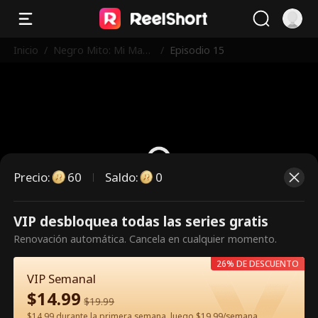
Inicio
/
Negro Mito: Mi Maes
/
Episodio 15
tro es Wukong
Precio
:
60
Saldo
:
0
VIP desbloquea todas las series gratis
Es un episodio de pago.
Renovación automática. Cancela en cualquier momento.
Desbloquéalo para verlo.
26% DE DESCUENTO
VIP Semanal
$
14.99
60
Desbloquear ahora
$
19.99
$14.99 durante la primera semana, luego $19.99/semana.