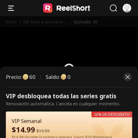
Inicio
/
Me llevé a una hered
/
Episodio 16
era indomable
Precio
:
60
Saldo
:
0
VIP desbloquea todas las series gratis
Es un episodio de pago.
Renovación automática. Cancela en cualquier momento.
Desbloquéalo para verlo.
26% DE DESCUENTO
VIP Semanal
$
14.99
60
Desbloquear ahora
$
19.99
$14.99 durante la primera semana, luego $19.99/semana.