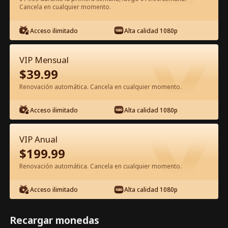
Cancela en cualquier momento.
Ver gratis en la app
Acceso ilimitado
Alta calidad 1080p
VIP Mensual
$
39.99
Renovación automática. Cancela en cualquier momento.
Acceso ilimitado
Alta calidad 1080p
Episodio 16 - Me llevé a una heredera
indomable Película Completa
VIP Anual
$
199.99
Alias del drama:  
Una Chica muy Picante
Renovación automática. Cancela en cualquier momento.
1-50
51-89
Todos los Episodios
Acceso ilimitado
Alta calidad 1080p
16
17
18
19
20
2
Recargar monedas