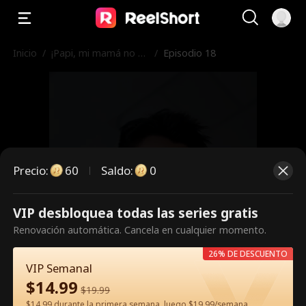
Inicio
/
¡Papi, mi mamá no te
/
Episodio 18
quiere!
Precio
:
60
Saldo
:
0
VIP desbloquea todas las series gratis
Es un episodio de pago.
Renovación automática. Cancela en cualquier momento.
Desbloquéalo para verlo.
26% DE DESCUENTO
VIP Semanal
$
14.99
$
19.99
60
Desbloquear ahora
$14.99 durante la primera semana, luego $19.99/semana.