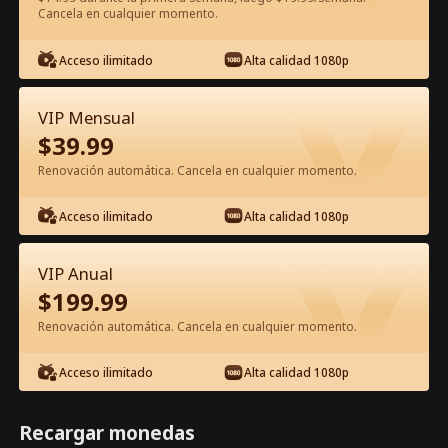
Cancela en cualquier momento.
Ver gratis en la app
Acceso ilimitado
Alta calidad 1080p
VIP Mensual
$
39.99
Renovación automática. Cancela en cualquier momento.
Acceso ilimitado
Alta calidad 1080p
Episodio 18 - ¡Papi, mi mamá no te
VIP Anual
quiere! Película Completa
$
199.99
Renovación automática. Cancela en cualquier momento.
1-50
51-61
Todos los Episodios
Acceso ilimitado
Alta calidad 1080p
18
19
20
21
22
2
Recargar monedas