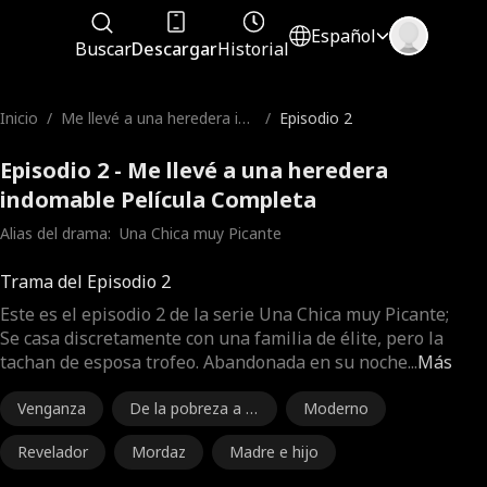
Español
Buscar
Descargar
Historial
Inicio
/
Me llevé a una heredera ind
/
Episodio 2
omable
Episodio 2 - Me llevé a una heredera
indomable Película Completa
Alias del drama:  
Una Chica muy Picante
Trama del Episodio 2
Este es el episodio 2 de la serie Una Chica muy Picante;
Se casa discretamente con una familia de élite, pero la
tachan de esposa trofeo. Abandonada en su noche
...
Más
Venganza
De la pobreza a la
Moderno
riqueza
Revelador
Mordaz
Madre e hijo