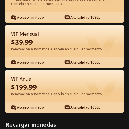
Cancela en cualquier momento.
Ver gratis en la app
Acceso ilimitado
Alta calidad 1080p
VIP Mensual
$
39.99
Renovación automática. Cancela en cualquier momento.
Acceso ilimitado
Alta calidad 1080p
Episodio 24 - El amor es una danza
VIP Anual
peligrosa Película Completa
$
199.99
Renovación automática. Cancela en cualquier momento.
0-49
50-74
Todos los Episodios
Acceso ilimitado
Alta calidad 1080p
24
25
26
27
28
2
Recargar monedas