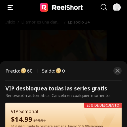
Inicio
/
El amor es una danza
/
Episodio 24
peligrosa
Precio
:
60
Saldo
:
0
VIP desbloquea todas las series gratis
Es un episodio de pago.
Renovación automática. Cancela en cualquier momento.
Desbloquéalo para verlo.
26% DE DESCUENTO
VIP Semanal
$
14.99
$
19.99
60
Desbloquear ahora
$14.99 durante la primera semana, luego $19.99/semana.