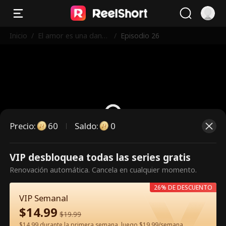
Inicio
/
El amor es una danza
/
Episodio 26
peligrosa
Precio
:
60
Saldo
:
0
VIP desbloquea todas las series gratis
Es un episodio de pago.
Renovación automática. Cancela en cualquier momento.
Desbloquéalo para verlo.
26% DE DESCUENTO
VIP Semanal
$
14.99
60
Desbloquear ahora
$
19.99
$14.99 durante la primera semana, luego $19.99/semana.