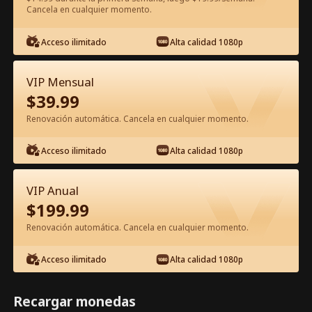
Cancela en cualquier momento.
Ver gratis en la app
Acceso ilimitado
Alta calidad 1080p
VIP Mensual
$
39.99
Renovación automática. Cancela en cualquier momento.
Acceso ilimitado
Alta calidad 1080p
Episodio 26 - El amor es una danza
peligrosa Película Completa
VIP Anual
$
199.99
0-49
50-74
Todos los Episodios
Renovación automática. Cancela en cualquier momento.
26
27
28
29
30
3
Acceso ilimitado
Alta calidad 1080p
Recargar monedas