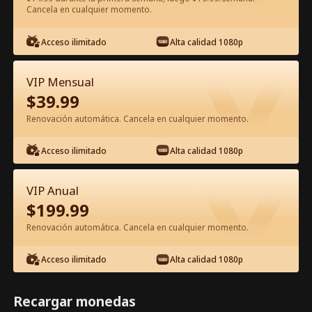
Cancela en cualquier momento.
Ver gratis en la app
Acceso ilimitado
Alta calidad 1080p
VIP Mensual
$
39.99
Renovación automática. Cancela en cualquier momento.
Acceso ilimitado
Alta calidad 1080p
Episodio 26 - Recupera la Memoria: La
Esposa Salvaje y Dulce Película
VIP Anual
Completa
$
199.99
1-50
51-73
Todos los Episodios
Renovación automática. Cancela en cualquier momento.
26
27
28
29
30
3
Acceso ilimitado
Alta calidad 1080p
Recargar monedas