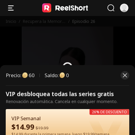
Inicio
/
Recupera la Memori
/
Episodio 26
a: La Esposa Salvaje
y Dulce
Precio
:
60
Saldo
:
0
VIP desbloquea todas las series gratis
Es un episodio de pago.
Renovación automática. Cancela en cualquier momento.
Desbloquéalo para verlo.
26% DE DESCUENTO
VIP Semanal
$
14.99
60
Desbloquear ahora
$
19.99
$14.99 durante la primera semana, luego $19.99/semana.