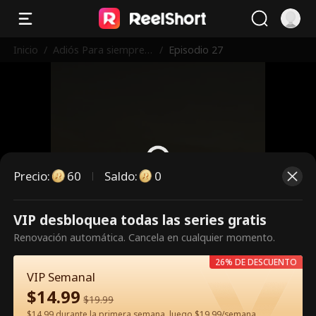
Inicio
/
Adiós Para siempre,
/
Episodio 27
CEO Posesivo
Precio
:
60
Saldo
:
0
VIP desbloquea todas las series gratis
Es un episodio de pago.
Renovación automática. Cancela en cualquier momento.
Desbloquéalo para verlo.
26% DE DESCUENTO
VIP Semanal
$
14.99
60
Desbloquear ahora
$
19.99
$14.99 durante la primera semana, luego $19.99/semana.