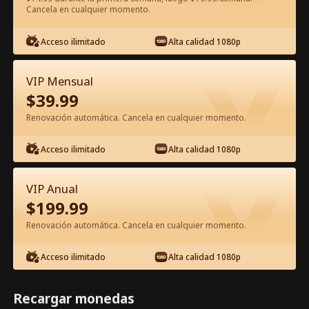
Cancela en cualquier momento.
Ver gratis en la app
Acceso ilimitado
Alta calidad 1080p
VIP Mensual
$
39.99
Renovación automática. Cancela en cualquier momento.
Acceso ilimitado
Alta calidad 1080p
Episodio 27 - Adiós Para siempre, CEO
Posesivo Película Completa
VIP Anual
$
199.99
1-50
51-80
Todos los Episodios
Renovación automática. Cancela en cualquier momento.
27
28
29
30
31
3
Acceso ilimitado
Alta calidad 1080p
Recargar monedas