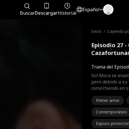
Español
Buscar
Descargar
Historial
Inicio
/
Cayendo po
zafortunas
Episodio 27 
Cazafortunas
Trama del Episod
Sol Mora se enam
pero debido a su 
convirtiendo en 
Primer amor
Contemporáneo
Esposo protector