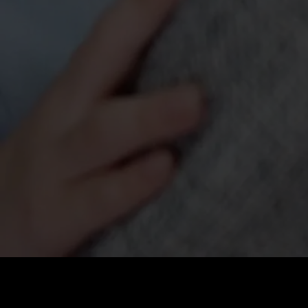
Precio
:
60
Saldo
:
0