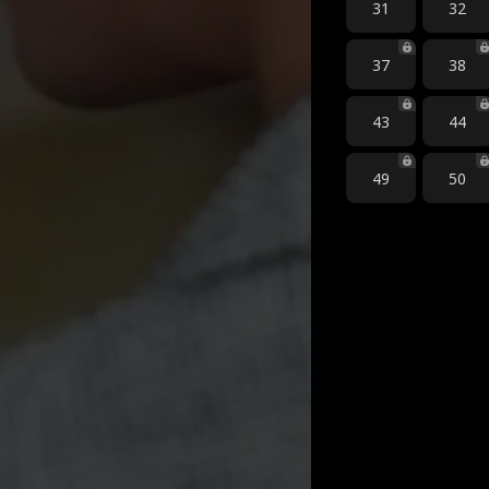
31
32
37
38
43
44
49
50