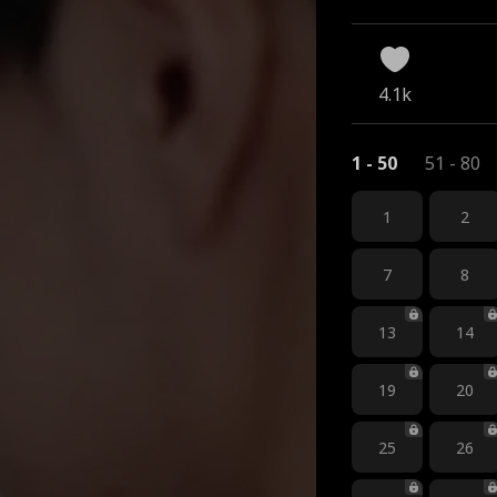
4.1k
1 - 50
51 - 80
1
2
7
8
13
14
19
20
25
26