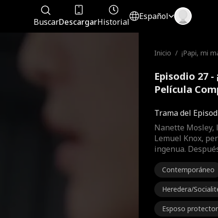
Español
Buscar
Descargar
Historial
Inicio
/
¡Papi, mi m
e!
Episodio 27 -
Película Com
Trama del Episod
Nanette Mosley, 
Lemuel Knox, per
ingenua. Después
Contemporáneo
Heredera/Socialit
Esposo protector