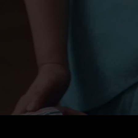
Precio
:
60
Saldo
:
0