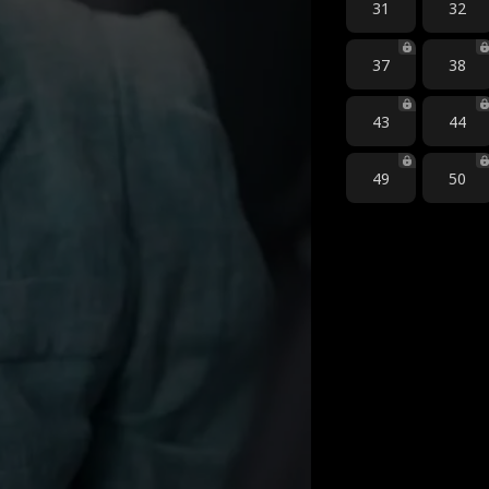
31
32
37
38
43
44
49
50