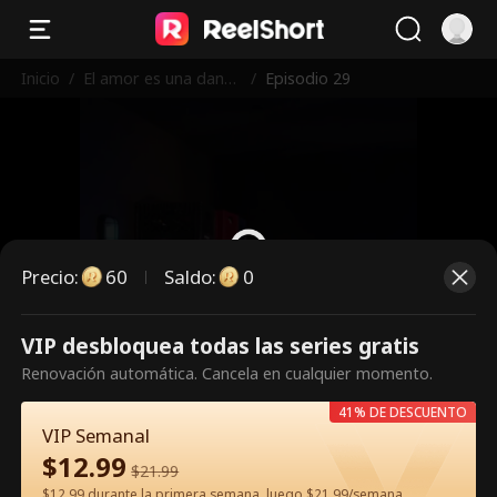
Inicio
/
El amor es una danza
/
Episodio 29
peligrosa
Precio
:
60
Saldo
:
0
VIP desbloquea todas las series gratis
Es un episodio de pago.
Renovación automática. Cancela en cualquier momento.
Desbloquéalo para verlo.
41% DE DESCUENTO
VIP Semanal
$
12.99
60
Desbloquear ahora
$
21.99
$12.99 durante la primera semana, luego $21.99/semana.