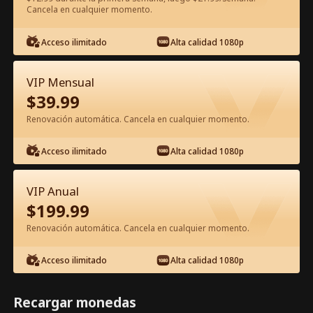
Cancela en cualquier momento.
Ver gratis en la app
Acceso ilimitado
Alta calidad 1080p
VIP Mensual
$
39.99
Renovación automática. Cancela en cualquier momento.
Acceso ilimitado
Alta calidad 1080p
Episodio 29 - El amor es una danza
peligrosa Película Completa
VIP Anual
$
199.99
0-49
50-74
Todos los Episodios
Renovación automática. Cancela en cualquier momento.
29
30
31
32
33
3
Acceso ilimitado
Alta calidad 1080p
Recargar monedas