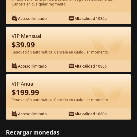
Cancela en cualquier momento.
Ver gratis en la app
Acceso ilimitado
Alta calidad 1080p
VIP Mensual
$
39.99
Renovación automática. Cancela en cualquier momento.
Acceso ilimitado
Alta calidad 1080p
Episodio 29 - Lo Siento, Querida Hija
VIP Anual
Película Completa
$
199.99
Renovación automática. Cancela en cualquier momento.
1-50
51-85
Todos los Episodios
Acceso ilimitado
Alta calidad 1080p
29
30
31
32
33
3
Recargar monedas