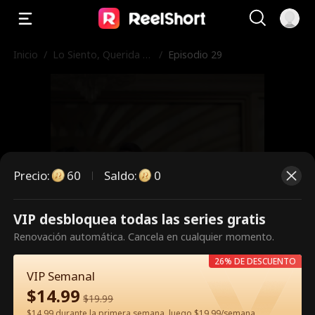
Inicio
/
Lo Siento, Querida Hi
/
Episodio 29
ja
Precio
:
60
Saldo
:
0
VIP desbloquea todas las series gratis
Es un episodio de pago.
Renovación automática. Cancela en cualquier momento.
Desbloquéalo para verlo.
26% DE DESCUENTO
VIP Semanal
$
14.99
$
19.99
60
Desbloquear ahora
$14.99 durante la primera semana, luego $19.99/semana.