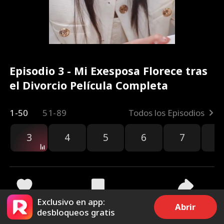
Episodio 3 - Mi Exesposa Florece tras
el Divorcio Película Completa
1-50
51-89
Todos los Episodios
3
4
5
6
7
8
Exclusivo en app:
9.4k
167.6k
Compartir
Abrir
desbloqueos gratis