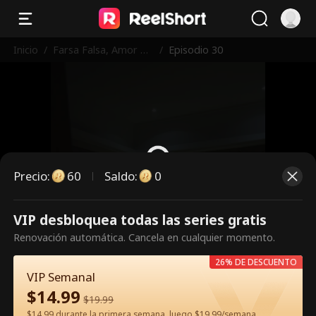
Inicio
/
Farsa Falsa, Amor Re
/
Episodio 30
al
Precio
:
60
Saldo
:
0
VIP desbloquea todas las series gratis
Es un episodio de pago.
Renovación automática. Cancela en cualquier momento.
Desbloquéalo para verlo.
26% DE DESCUENTO
VIP Semanal
$
14.99
60
Desbloquear ahora
$
19.99
$14.99 durante la primera semana, luego $19.99/semana.