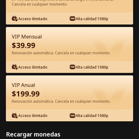
Cancela en cualquier momento.
Ver gratis en la app
Acceso ilimitado
Alta calidad 1080p
VIP Mensual
$
39.99
Renovación automática. Cancela en cualquier momento.
Acceso ilimitado
Alta calidad 1080p
Episodio 30 - Farsa Falsa, Amor Real
Película Completa
VIP Anual
$
199.99
1-50
51-60
Todos los Episodios
Renovación automática. Cancela en cualquier momento.
30
31
32
33
34
3
Acceso ilimitado
Alta calidad 1080p
Recargar monedas