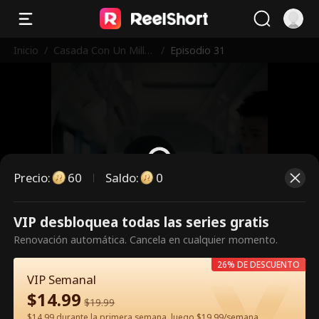
Inicio
/
Casada Con Un Millo
/
Episodio 31
nario Siendo Madre
Precio
:
60
Saldo
:
0
VIP desbloquea todas las series gratis
Es un episodio de pago.
Renovación automática. Cancela en cualquier momento.
Desbloquéalo para verlo.
26% DE DESCUENTO
VIP Semanal
$
14.99
60
Desbloquear ahora
$
19.99
$14.99 durante la primera semana, luego $19.99/semana.