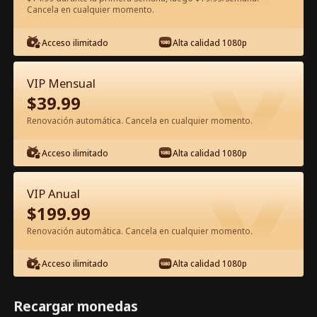
Cancela en cualquier momento.
Ver gratis en la app
Acceso ilimitado
Alta calidad 1080p
VIP Mensual
$
39.99
Renovación automática. Cancela en cualquier momento.
Acceso ilimitado
Alta calidad 1080p
Episodio 31 - Casada Con Un
Millonario Siendo Madre Película
VIP Anual
Completa
$
199.99
1-50
51-80
Todos los Episodios
Renovación automática. Cancela en cualquier momento.
31
32
33
34
35
3
Acceso ilimitado
Alta calidad 1080p
Recargar monedas