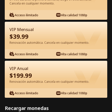
Cancela en cualquier momento.
Ver gratis en la app
Acceso ilimitado
Alta calidad 1080p
VIP Mensual
$
39.99
Renovación automática. Cancela en cualquier momento.
Acceso ilimitado
Alta calidad 1080p
Episodio 34 - Amor Callado Película
Completa
VIP Anual
$
199.99
1-50
51-82
Todos los Episodios
Renovación automática. Cancela en cualquier momento.
34
35
36
37
38
3
Acceso ilimitado
Alta calidad 1080p
Recargar monedas