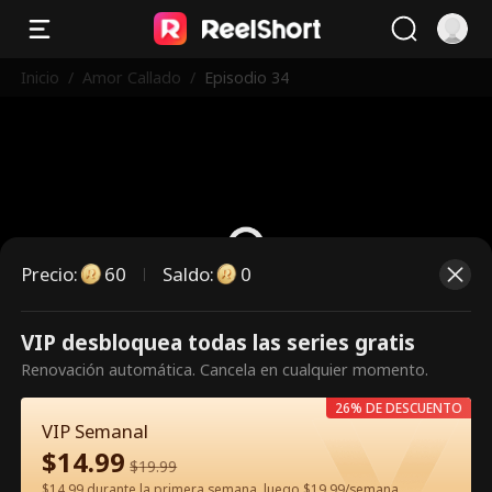
Inicio
/
Amor Callado
/
Episodio 34
Precio
:
60
Saldo
:
0
VIP desbloquea todas las series gratis
Es un episodio de pago.
Renovación automática. Cancela en cualquier momento.
Desbloquéalo para verlo.
26% DE DESCUENTO
VIP Semanal
$
14.99
60
Desbloquear ahora
$
19.99
$14.99 durante la primera semana, luego $19.99/semana.