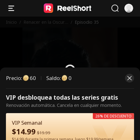
Inicio
/
Renacer en la Oscuri
/
Episodio 35
dad
Precio
:
60
Saldo
:
0
VIP desbloquea todas las series gratis
Es un episodio de pago.
Renovación automática. Cancela en cualquier momento.
Desbloquéalo para verlo.
26% DE DESCUENTO
VIP Semanal
$
14.99
60
Desbloquear ahora
$
19.99
$14.99 durante la primera semana, luego $19.99/semana.