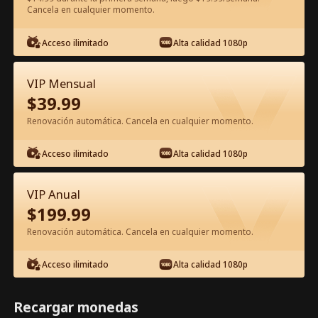
Cancela en cualquier momento.
Ver gratis en la app
Acceso ilimitado
Alta calidad 1080p
VIP Mensual
$
39.99
Renovación automática. Cancela en cualquier momento.
Acceso ilimitado
Alta calidad 1080p
Episodio 35 - Renacer en la Oscuridad
Película Completa
VIP Anual
$
199.99
1-50
51-80
Todos los Episodios
Renovación automática. Cancela en cualquier momento.
35
36
37
38
39
4
Acceso ilimitado
Alta calidad 1080p
Recargar monedas