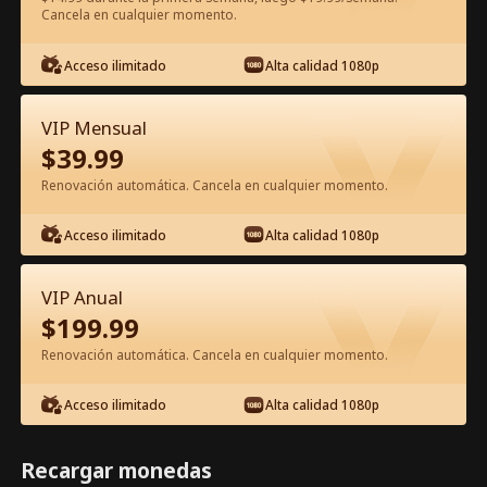
Cancela en cualquier momento.
Ver gratis en la app
Acceso ilimitado
Alta calidad 1080p
VIP Mensual
$
39.99
Renovación automática. Cancela en cualquier momento.
Acceso ilimitado
Alta calidad 1080p
Episodio 37 - Día ideal para casarse
Película Completa
VIP Anual
$
199.99
1-50
51-59
Todos los Episodios
Renovación automática. Cancela en cualquier momento.
37
38
39
40
41
4
Acceso ilimitado
Alta calidad 1080p
Recargar monedas