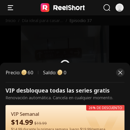
Inicio
/
Día ideal para casars
/
Episodio 37
e
Precio
:
60
Saldo
:
0
VIP desbloquea todas las series gratis
Es un episodio de pago.
Renovación automática. Cancela en cualquier momento.
Desbloquéalo para verlo.
26% DE DESCUENTO
VIP Semanal
$
14.99
60
Desbloquear ahora
$
19.99
$14.99 durante la primera semana, luego $19.99/semana.