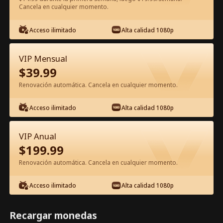
Cancela en cualquier momento.
Ver gratis en la app
Acceso ilimitado
Alta calidad 1080p
VIP Mensual
$
39.99
Renovación automática. Cancela en cualquier momento.
Acceso ilimitado
Alta calidad 1080p
Episodio 37 - Despertar: El Mundo Le
Espera Película Completa
VIP Anual
$
199.99
1-50
51-60
Todos los Episodios
Renovación automática. Cancela en cualquier momento.
37
38
39
40
41
4
Acceso ilimitado
Alta calidad 1080p
Recargar monedas