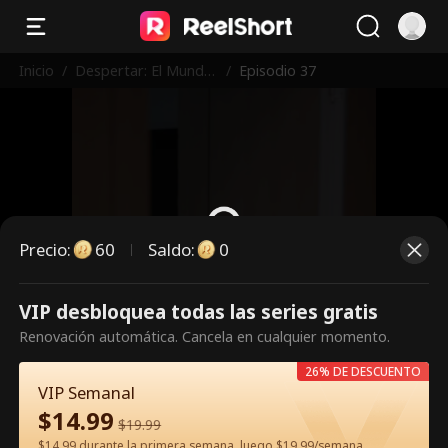
Inicio
/
Despertar: El Mundo
/
Episodio 37
Le Espera
Precio
:
60
Saldo
:
0
VIP desbloquea todas las series gratis
Es un episodio de pago.
Renovación automática. Cancela en cualquier momento.
Desbloquéalo para verlo.
26% DE DESCUENTO
VIP Semanal
$
14.99
60
Desbloquear ahora
$
19.99
$14.99 durante la primera semana, luego $19.99/semana.