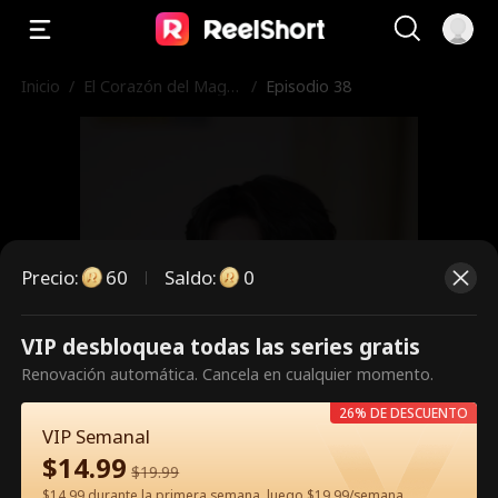
Inicio
/
El Corazón del Magn
/
Episodio 38
ate
Precio
:
60
Saldo
:
0
VIP desbloquea todas las series gratis
Es un episodio de pago.
Renovación automática. Cancela en cualquier momento.
Desbloquéalo para verlo.
26% DE DESCUENTO
VIP Semanal
$
14.99
$
19.99
60
Desbloquear ahora
$14.99 durante la primera semana, luego $19.99/semana.