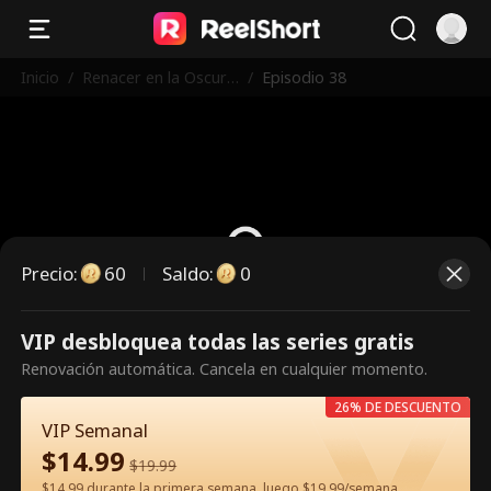
Inicio
/
Renacer en la Oscuri
/
Episodio 38
dad
Precio
:
60
Saldo
:
0
VIP desbloquea todas las series gratis
Es un episodio de pago.
Renovación automática. Cancela en cualquier momento.
Desbloquéalo para verlo.
26% DE DESCUENTO
VIP Semanal
$
14.99
60
Desbloquear ahora
$
19.99
$14.99 durante la primera semana, luego $19.99/semana.