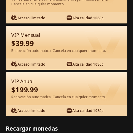
Cancela en cualquier momento.
Ver gratis en la app
Acceso ilimitado
Alta calidad 1080p
VIP Mensual
$
39.99
Renovación automática. Cancela en cualquier momento.
Acceso ilimitado
Alta calidad 1080p
Episodio 38 - Renacer en la Oscuridad
Película Completa
VIP Anual
$
199.99
1-50
51-80
Todos los Episodios
Renovación automática. Cancela en cualquier momento.
38
39
40
41
42
4
Acceso ilimitado
Alta calidad 1080p
Recargar monedas