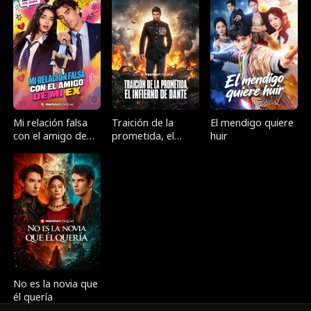
devoluciones!
Mi relación falsa
Traición de la
El mendigo quiere
con el amigo de
prometida, el
huir
mi ex
infierno de Dante
No es la novia que
él quería