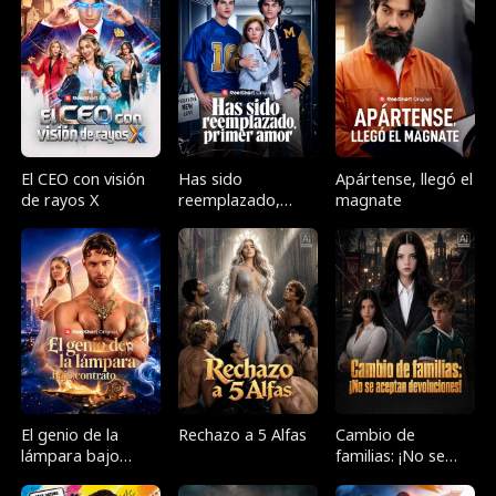
El CEO con visión
Has sido
Apártense, llegó el
de rayos X
reemplazado,
magnate
primer amor
El genio de la
Rechazo a 5 Alfas
Cambio de
lámpara bajo
familias: ¡No se
contrato
aceptan