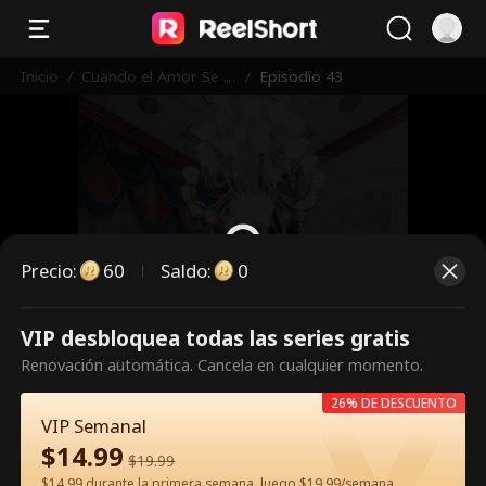
Inicio
/
Cuando el Amor Se D
/
Episodio 43
esvaneció
Precio
:
60
Saldo
:
0
VIP desbloquea todas las series gratis
Es un episodio de pago.
Renovación automática. Cancela en cualquier momento.
Desbloquéalo para verlo.
26% DE DESCUENTO
VIP Semanal
$
14.99
60
Desbloquear ahora
$
19.99
$14.99 durante la primera semana, luego $19.99/semana.