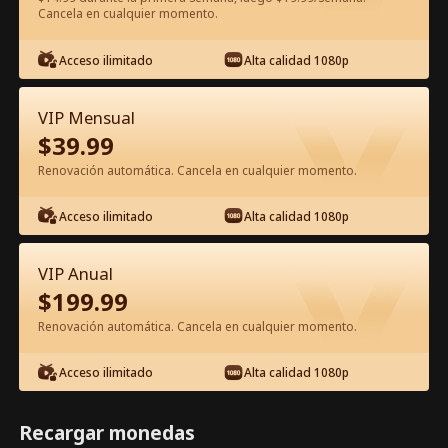
Cancela en cualquier momento.
Ver gratis en la app
Acceso ilimitado
Alta calidad 1080p
VIP Mensual
$
39.99
Renovación automática. Cancela en cualquier momento.
Acceso ilimitado
Alta calidad 1080p
Episodio 43 - Cuando el Amor Se
Desvaneció Película Completa
VIP Anual
$
199.99
1-50
51-56
Todos los Episodios
Renovación automática. Cancela en cualquier momento.
43
44
45
46
47
4
Acceso ilimitado
Alta calidad 1080p
Recargar monedas