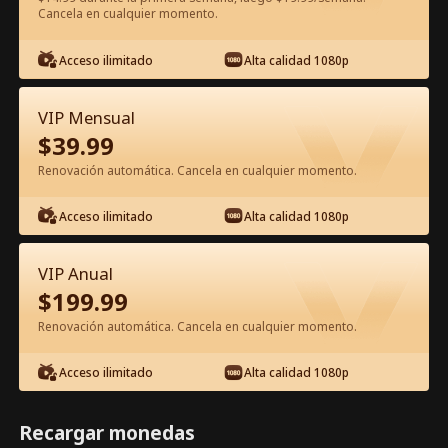
Cancela en cualquier momento.
Ver gratis en la app
Acceso ilimitado
Alta calidad 1080p
VIP Mensual
$
39.99
Renovación automática. Cancela en cualquier momento.
Acceso ilimitado
Alta calidad 1080p
Episodio 45 - Farsa Falsa, Amor Real
Película Completa
VIP Anual
$
199.99
1-50
51-60
Todos los Episodios
Renovación automática. Cancela en cualquier momento.
45
46
47
48
49
5
Acceso ilimitado
Alta calidad 1080p
Recargar monedas