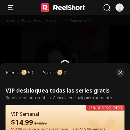
Inicio
/
Farsa Falsa, Amor Re
/
Episodio 45
al
Precio
:
60
Saldo
:
0
VIP desbloquea todas las series gratis
Es un episodio de pago.
Renovación automática. Cancela en cualquier momento.
Desbloquéalo para verlo.
26% DE DESCUENTO
VIP Semanal
$
14.99
60
Desbloquear ahora
$
19.99
$14.99 durante la primera semana, luego $19.99/semana.