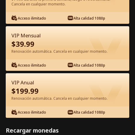
Cancela en cualquier momento.
Ver gratis en la app
Acceso ilimitado
Alta calidad 1080p
VIP Mensual
$
39.99
Renovación automática. Cancela en cualquier momento.
Acceso ilimitado
Alta calidad 1080p
Episodio 48 - El amor es una danza
VIP Anual
peligrosa Película Completa
$
199.99
Renovación automática. Cancela en cualquier momento.
0-49
50-74
Todos los Episodios
Acceso ilimitado
Alta calidad 1080p
44
45
46
47
48
49
Recargar monedas