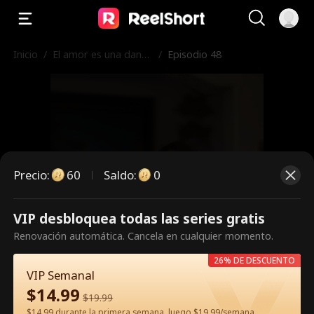
Inicio
/
El amor es una danza
/
Episodio 48
peligrosa
Precio
:
60
Saldo
:
0
VIP desbloquea todas las series gratis
Es un episodio de pago.
Renovación automática. Cancela en cualquier momento.
Desbloquéalo para verlo.
26% DE DESCUENTO
VIP Semanal
$
14.99
$
19.99
60
Desbloquear ahora
$14.99 durante la primera semana, luego $19.99/semana.