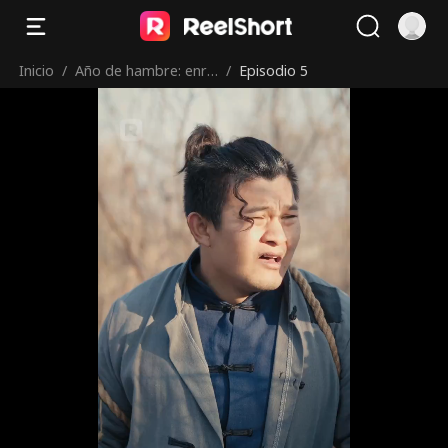
Inicio
/
Año de hambre: enri
/
Episodio 5
quecidos con mi esp
osa silenciosa