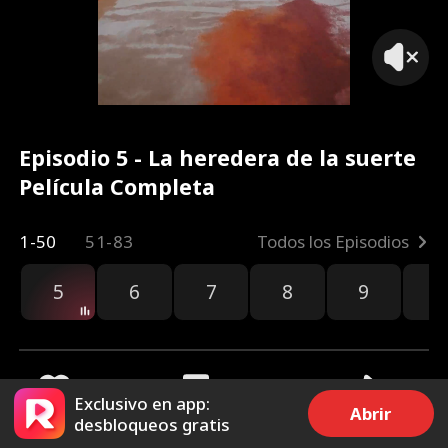
Episodio 5 - La heredera de la suerte
Película Completa
1-50
51-83
Todos los Episodios
5
6
7
8
9
1
Exclusivo en app:
Abrir
desbloqueos gratis
2.7k
10.3k
Compartir