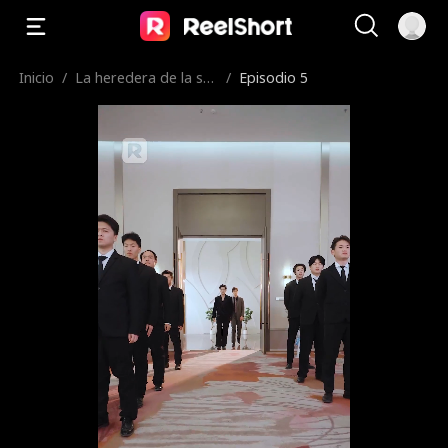
Inicio
/
La heredera de la su
/
Episodio 5
erte