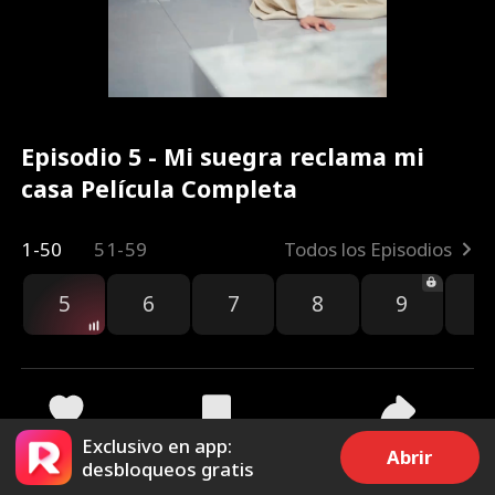
Episodio 5 - Mi suegra reclama mi
casa Película Completa
1-50
51-59
Todos los Episodios
5
6
7
8
9
1
Exclusivo en app:
1.8k
6.4k
Compartir
Abrir
desbloqueos gratis