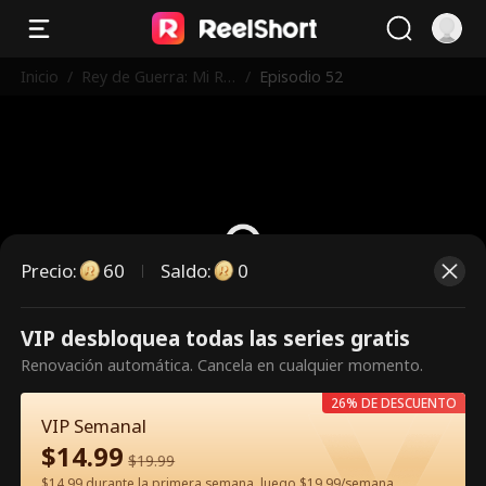
Inicio
/
Rey de Guerra: Mi Re
/
Episodio 52
greso Hace Caer a la
Nación
Precio
:
60
Saldo
:
0
VIP desbloquea todas las series gratis
Es un episodio de pago.
Renovación automática. Cancela en cualquier momento.
Desbloquéalo para verlo.
26% DE DESCUENTO
VIP Semanal
$
14.99
60
Desbloquear ahora
$
19.99
$14.99 durante la primera semana, luego $19.99/semana.