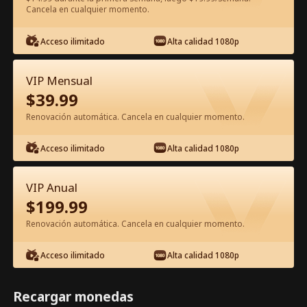
Cancela en cualquier momento.
Ver gratis en la app
Acceso ilimitado
Alta calidad 1080p
VIP Mensual
$
39.99
Renovación automática. Cancela en cualquier momento.
Acceso ilimitado
Alta calidad 1080p
Episodio 52 - Rey de Guerra: Mi
Regreso Hace Caer a la Nación
VIP Anual
Película Completa
$
199.99
1-50
51-90
Todos los Episodios
Renovación automática. Cancela en cualquier momento.
52
53
54
55
56
5
Acceso ilimitado
Alta calidad 1080p
Recargar monedas