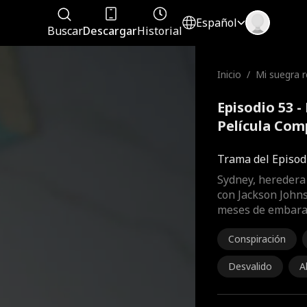
Español
Buscar
Descargar
Historial
Inicio
/
Mi suegra 
Episodio 53 -
Película Com
Trama del Episod
Sydney, heredera
con Jackson Johns
meses de embarazo
Conspiración
Desvalido
A