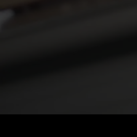
Precio
:
60
Saldo
:
0