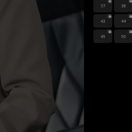
37
38
43
44
49
50