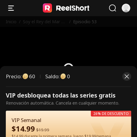
Inicio
/
Soy el Rey del Mar y
/
Episodio 53
Sanador Legendario
Precio
:
60
Saldo
:
0
VIP desbloquea todas las series gratis
Es un episodio de pago.
Renovación automática. Cancela en cualquier momento.
Desbloquéalo para verlo.
26% DE DESCUENTO
VIP Semanal
$
14.99
60
Desbloquear ahora
$
19.99
$14.99 durante la primera semana, luego $19.99/semana.