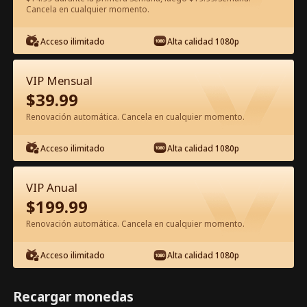
Cancela en cualquier momento.
Ver gratis en la app
Acceso ilimitado
Alta calidad 1080p
VIP Mensual
$
39.99
Renovación automática. Cancela en cualquier momento.
Acceso ilimitado
Alta calidad 1080p
Episodio 53 - Soy el Rey del Mar y
Sanador Legendario Película
VIP Anual
Completa
$
199.99
1-50
51-84
Todos los Episodios
Renovación automática. Cancela en cualquier momento.
53
54
55
56
57
5
Acceso ilimitado
Alta calidad 1080p
Recargar monedas